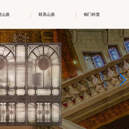
进山鼎
联系山鼎
铜门科普